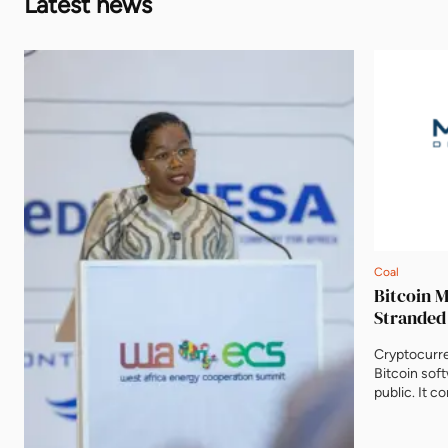
Latest news
Coal
Bitcoin 
Stranded
Cryptocurr
Bitcoin soft
public. It c
debated glob
answer to m