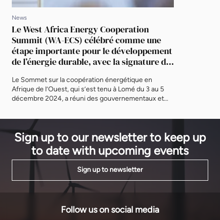
a technology
infrastruct
News
Digital […]
Le West Africa Energy Cooperation
Summit (WA-ECS) célébré comme une
étape importante pour le développement
de l’énergie durable, avec la signature de
deux projets
Le Sommet sur la coopération énergétique en
Afrique de l’Ouest, qui s’est tenu à Lomé du 3 au 5
décembre 2024, a réuni des gouvernementaux et
des leaders mondiaux pour trois jours de discussions
et de débats qui ont abordé les défis du
développement de projets dans la région de la
Sign up to our newsletter to keep up
CEDEAO et promu la croissance […]
to date with upcoming events
Sign up to newsletter
Follow us on social media