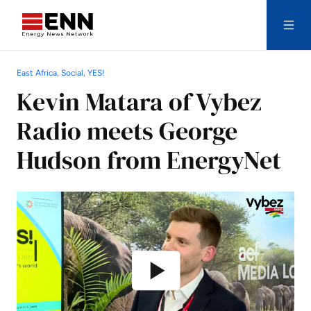
Skip to content
East Africa, Social, YES!
Search
Kevin Matara of Vybez
Radio meets George
Hudson from EnergyNet
Play